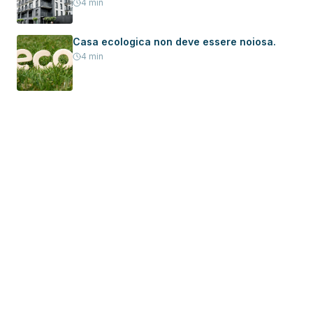
serramenti in una nuova casa
4
min
Casa ecologica non deve essere noiosa.
4
min