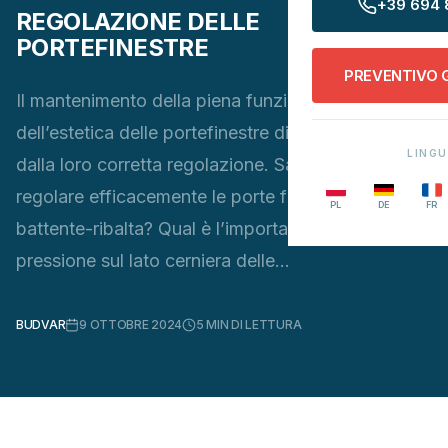
+39 694 
REGOLAZIONE DELLE
PORTEFINESTRE
PREVENTIVO 
Il mantenimento della piena funzionalità e
dell’estetica delle portefinestre dipende spesso
LING
dalla loro corretta regolazione. Sapete come
regolare efficacemente le porte finestre apribili a
PL
DE
FR
battente-ribalta? Qual è l’importanza della
pressione sul lato cerniera delle…
BUDVAR
9 OTTOBRE 2024
5
MIN DI LETTURA