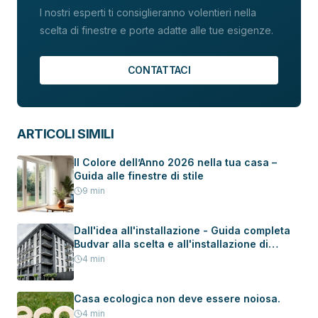
I nostri esperti ti consiglieranno volentieri nella
scelta di finestre e porte adatte alle tue esigenze.
CONTATTACI
ARTICOLI SIMILI
Il Colore dell’Anno 2026 nella tua casa –
Guida alle finestre di stile
9
min
Dall'idea all'installazione - Guida completa
Budvar alla scelta e all'installazione di
serramenti in una nuova casa
4
min
Casa ecologica non deve essere noiosa.
4
min