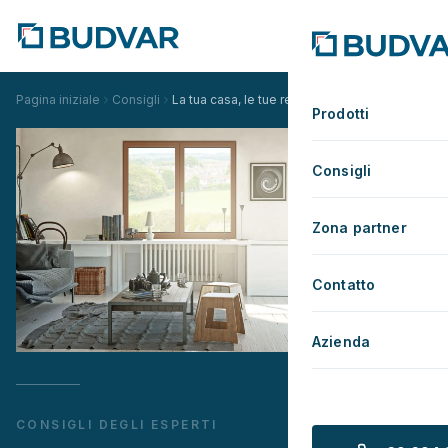
Pagina iniziale
Consigli
La tua casa, le tue regole
Prodotti
Consigli
Zona partner
Contatto
Azienda
CONSIGLI DEGLI ESPERTI