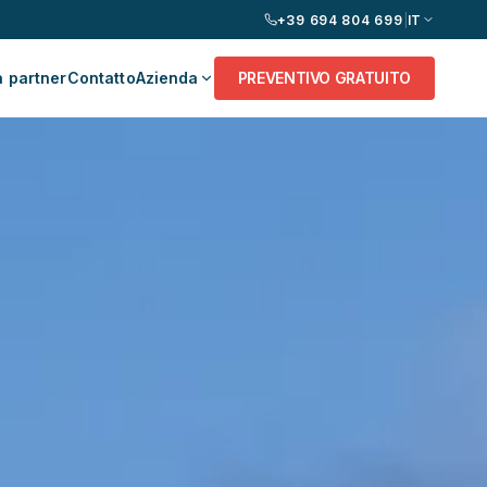
+39 694 804 699
|
IT
 partner
Contatto
Azienda
PREVENTIVO GRATUITO