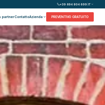
+39 694 804 699
|
IT
 partner
Contatto
Azienda
PREVENTIVO GRATUITO