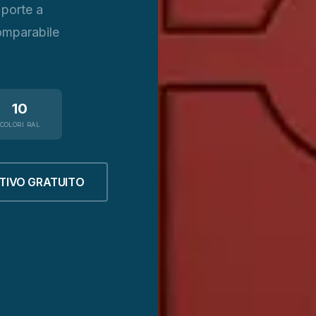
porte a
comparabile
10
COLORI RAL
TIVO GRATUITO