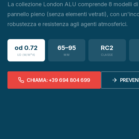
La collezione London ALU comprende 8 modelli di 
pannello pieno (senza elementi vetrati), con un'in
robustezza e resistenza agli agenti atmosferici.
od 0.72
65–95
RC2
UD (W/M²K)
MM
CLASSE
CHIAMA: +39 694 804 699
PREVEN