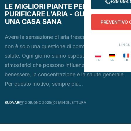
+39 694 
LE MIGLIORI PIANTE PER
PURIFICARE L'ARIA - GUIDA PER
UNA CASA SANA
PREVENTIVO 
Avere la sensazione di aria fresca e pulita in casa
LING
non è solo una questione di comfort, ma anche di
salute. Ogni giorno siamo esposti a inquinanti
PL
DE
FR
atmosferici che possono influenzare il nostro
benessere, la concentrazione e la salute generale.
Per questo motivo, sempre più…
BUDVAR
12 GIUGNO 2025
5
MIN DI LETTURA