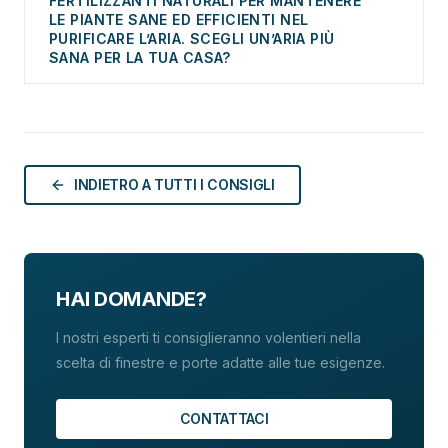
FERTILIZZANTI NATURALI PER MANTENERE
LE PIANTE SANE ED EFFICIENTI NEL
PURIFICARE L’ARIA. SCEGLI UN’ARIA PIÙ
SANA PER LA TUA CASA?
Integrare le piante purificatrici d’aria nella tua casa è
un passo verso uno stile di vita più sano e verso un
ambiente più accogliente e rilassante. Scegli le
piante più adatte ai tuoi spazi, curale bene e goditi
INDIETRO A TUTTI I CONSIGLI
ogni giorno un’aria più pulita e salutare!
HAI DOMANDE?
I nostri esperti ti consiglieranno volentieri nella
scelta di finestre e porte adatte alle tue esigenze.
CONTATTACI