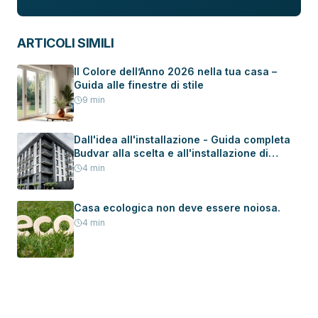
ARTICOLI SIMILI
Il Colore dell’Anno 2026 nella tua casa –
Guida alle finestre di stile
9
min
Dall'idea all'installazione - Guida completa
Budvar alla scelta e all'installazione di
serramenti in una nuova casa
4
min
Casa ecologica non deve essere noiosa.
4
min