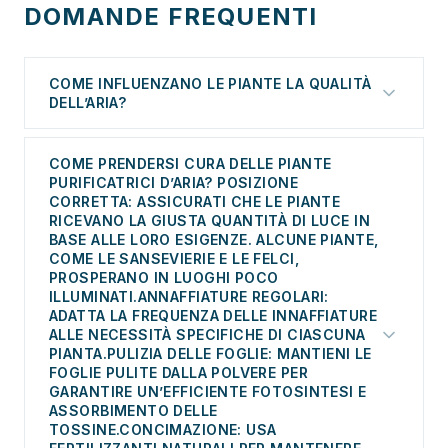
DOMANDE FREQUENTI
COME INFLUENZANO LE PIANTE LA QUALITÀ
DELL’ARIA?
Le piante da interno non solo decorano i nostri
COME PRENDERSI CURA DELLE PIANTE
spazi, ma hanno anche la capacità di migliorare la
PURIFICATRICI D’ARIA? POSIZIONE
qualità dell’aria grazie alla fotosintesi e ai loro
CORRETTA: ASSICURATI CHE LE PIANTE
meccanismi naturali di filtraggio. Durante la
RICEVANO LA GIUSTA QUANTITÀ DI LUCE IN
BASE ALLE LORO ESIGENZE. ALCUNE PIANTE,
fotosintesi, le piante assorbono anidride carbonica e
COME LE SANSEVIERIE E LE FELCI,
producono ossigeno, eliminando al contempo
PROSPERANO IN LUOGHI POCO
sostanze nocive presenti nell’aria, come
ILLUMINATI.ANNAFFIATURE REGOLARI:
formaldeide, benzene, toluene e tricloroetilene.
ADATTA LA FREQUENZA DELLE INNAFFIATURE
ALLE NECESSITÀ SPECIFICHE DI CIASCUNA
Questo processo, noto come fitodepurazione,
PIANTA.PULIZIA DELLE FOGLIE: MANTIENI LE
rende le piante dei veri e propri filtri naturali per
FOGLIE PULITE DALLA POLVERE PER
l’aria.
GARANTIRE UN’EFFICIENTE FOTOSINTESI E
ASSORBIMENTO DELLE
TOSSINE.CONCIMAZIONE: USA