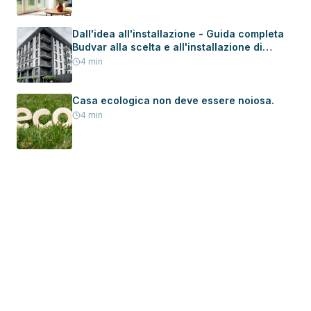
Dall'idea all'installazione - Guida completa
Budvar alla scelta e all'installazione di
serramenti in una nuova casa
4
min
Casa ecologica non deve essere noiosa.
4
min