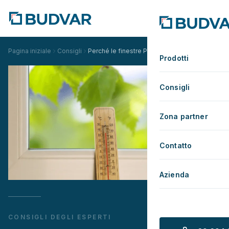
Pagina iniziale
Consigli
Perché le finestre PVC di classe S sono le migli
Prodotti
Consigli
Zona partner
Contatto
Azienda
CONSIGLI DEGLI ESPERTI