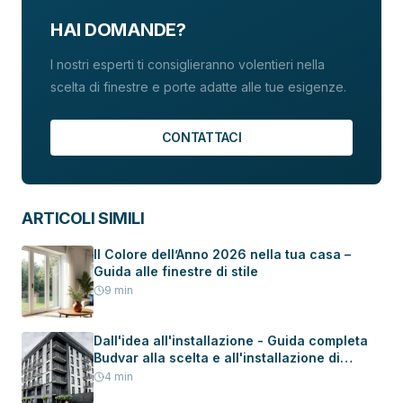
HAI DOMANDE?
I nostri esperti ti consiglieranno volentieri nella
scelta di finestre e porte adatte alle tue esigenze.
CONTATTACI
ARTICOLI SIMILI
Il Colore dell’Anno 2026 nella tua casa –
Guida alle finestre di stile
9
min
Dall'idea all'installazione - Guida completa
Budvar alla scelta e all'installazione di
serramenti in una nuova casa
4
min