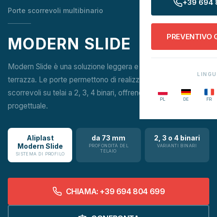
+39 694 
Porte scorrevoli multibinario
PREVENTIVO 
MODERN SLIDE
Modern Slide è una soluzione leggera e funzionale per la
LING
terrazza. Le porte permettono di realizzare costruzioni
scorrevoli su telai a 2, 3, 4 binari, offrendo grande flessibilità
PL
DE
FR
progettuale.
Aliplast
da 73 mm
2, 3 o 4 binari
Modern Slide
PROFONDITÀ DEL
VARIANTI BINARI
TELAIO
SISTEMA DI PROFILO
CHIAMA: +39 694 804 699