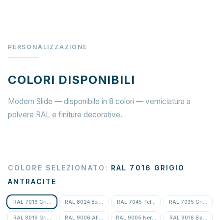
PERSONALIZZAZIONE
COLORI DISPONIBILI
Modern Slide — disponibile in 8 colori — verniciatura a
polvere RAL e finiture decorative.
COLORE SELEZIONATO
:
RAL 7016 GRIGIO
ANTRACITE
RAL 7016 Grigio Antracite
RAL 8024 Beige Marrone
RAL 7045 Telegrigio 1
RAL 7035 Grigio Lu
RAL 8019 Grigio-Marrone
RAL 9006 Alluminio Bianco
RAL 9005 Nero Profondo
RAL 9016 Bianco Tra