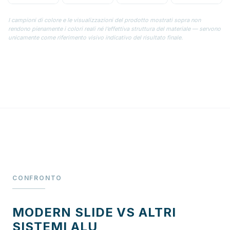
I campioni di colore e le visualizzazioni del prodotto mostrati sopra non
rendono pienamente i colori reali né l’effettiva struttura del materiale — servono
unicamente come riferimento visivo indicativo del risultato finale.
CONFRONTO
MODERN SLIDE VS ALTRI
SISTEMI ALU