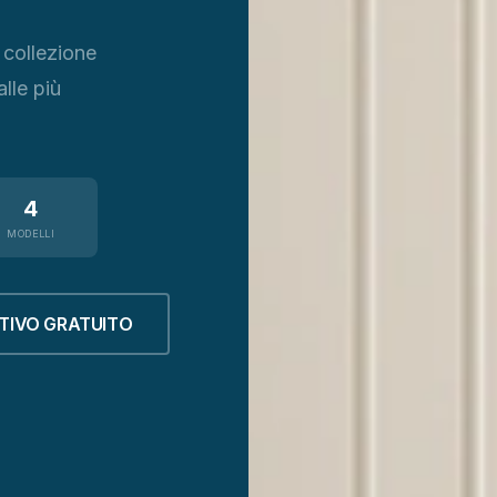
 collezione
lle più
4
MODELLI
TIVO GRATUITO