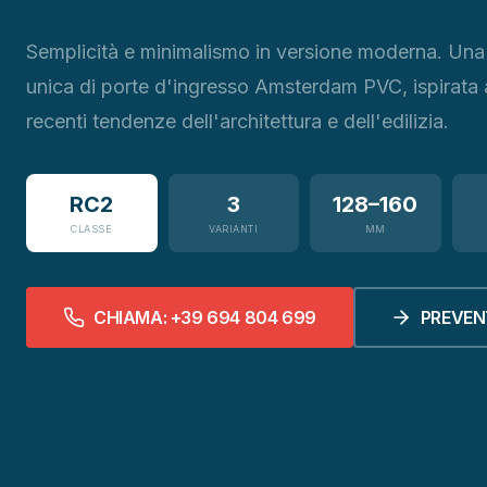
Semplicità e minimalismo in versione moderna. Una
unica di porte d'ingresso Amsterdam PVC, ispirata a
recenti tendenze dell'architettura e dell'edilizia.
RC2
3
128–160
CLASSE
VARIANTI
MM
CHIAMA: +39 694 804 699
PREVEN