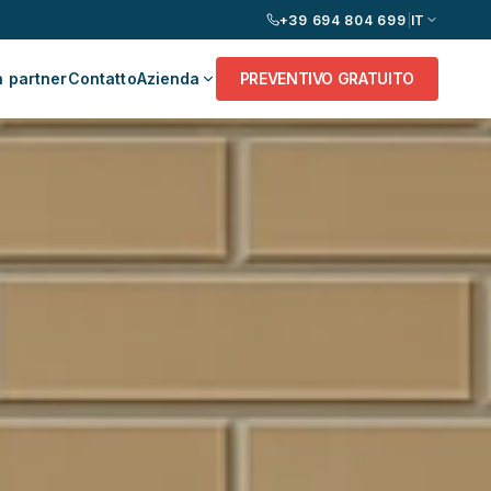
+39 694 804 699
|
IT
 partner
Contatto
Azienda
PREVENTIVO GRATUITO