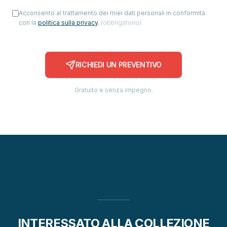
Acconsento al trattamento dei miei dati personali in conformità
con la
politica sulla privacy
.
(
obbligatorio
)
RICHIEDI UN PREVENTIVO
Gratuito e senza impegno.
INTERESSATO ALLA COLLEZIONE