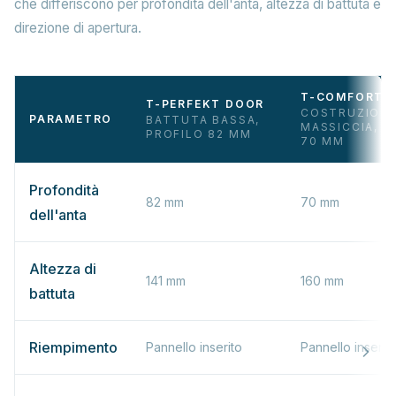
che differiscono per profondità dell'anta, altezza di battuta e
direzione di apertura.
T-COMFORT 
T-PERFEKT DOOR
COSTRUZION
PARAMETRO
BATTUTA BASSA,
MASSICCIA, P
PROFILO 82 MM
70 MM
Profondità
82 mm
70 mm
dell'anta
Altezza di
141 mm
160 mm
battuta
Riempimento
Pannello inserito
Pannello inserit