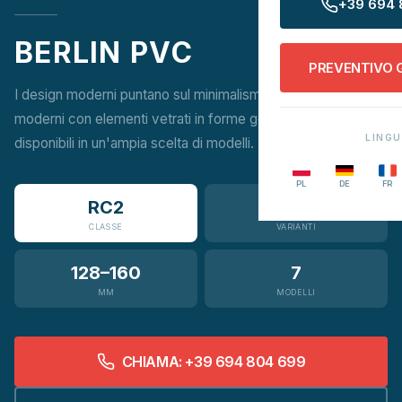
+39 694 
BERLIN PVC
PREVENTIVO 
I design moderni puntano sul minimalismo. Riempimenti
moderni con elementi vetrati in forme geometriche sono
LING
disponibili in un'ampia scelta di modelli.
PL
DE
FR
RC2
3
CLASSE
VARIANTI
128–160
7
MM
MODELLI
CHIAMA: +39 694 804 699