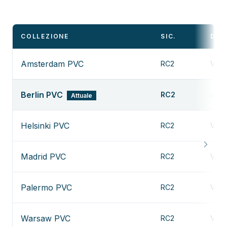
COLLEZIONE
SIC.
DET
Amsterdam PVC
RC2
Vedi
Berlin PVC
RC2
Attuale
—
Helsinki PVC
RC2
Vedi
Madrid PVC
RC2
Vedi
Palermo PVC
RC2
Vedi
Warsaw PVC
RC2
Vedi