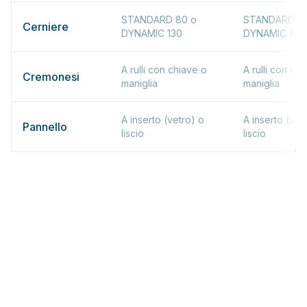
STANDARD 80 o
STANDARD 8
Cerniere
DYNAMIC 130
DYNAMIC 130
A rulli con chiave o
A rulli con ch
Cremonesi
maniglia
maniglia
A inserto (vetro) o
A inserto (vet
Pannello
liscio
liscio