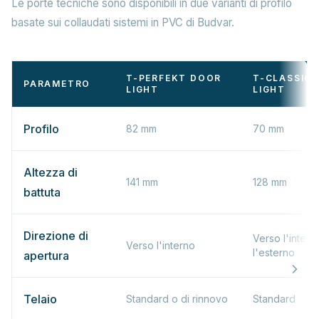
Le porte tecniche sono disponibili in due varianti di profilo
basate sui collaudati sistemi in PVC di Budvar.
T-PERFEKT DOOR
T-CLASSIC
PARAMETRO
LIGHT
LIGHT
Profilo
82 mm
70 mm
Altezza di
141 mm
128 mm
battuta
Direzione di
Verso l'intern
Verso l'interno
l'esterno
apertura
Telaio
Standard o di rinnovo
Standard