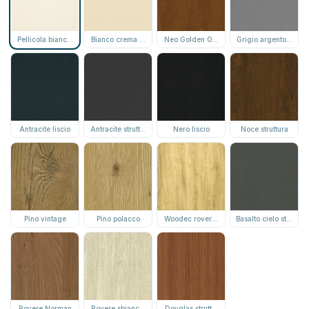
Pellicola bianca struttura
Bianco crema struttura
Neo Golden Oak struttura
Grigio argento struttu
Antracite liscio
Antracite struttura
Nero liscio
Noce struttura
Pino vintage
Pino polacco
Woodec rovere miele
Basalto cielo stellato
Rovere Norman
Rovere sbiancato
Douglas struttura