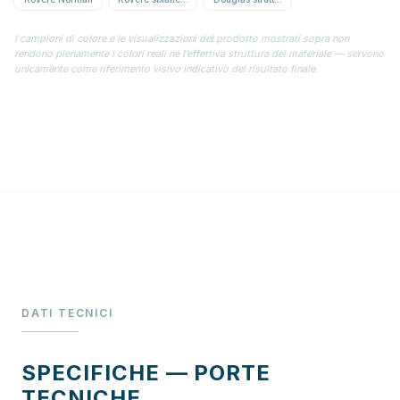
I campioni di colore e le visualizzazioni del prodotto mostrati sopra non
rendono pienamente i colori reali né l’effettiva struttura del materiale — servono
unicamente come riferimento visivo indicativo del risultato finale.
DATI TECNICI
SPECIFICHE — PORTE
TECNICHE