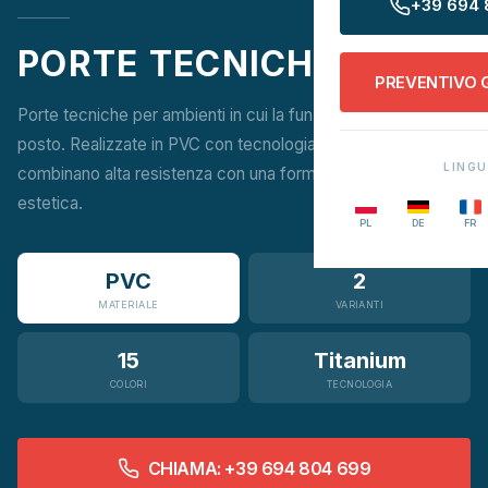
+39 694 
PORTE TECNICHE
PREVENTIVO 
Porte tecniche per ambienti in cui la funzionalità è al primo
posto. Realizzate in PVC con tecnologia Titanium —
LING
combinano alta resistenza con una forma semplice ed
estetica.
PL
DE
FR
PVC
2
MATERIALE
VARIANTI
15
Titanium
COLORI
TECNOLOGIA
CHIAMA: +39 694 804 699