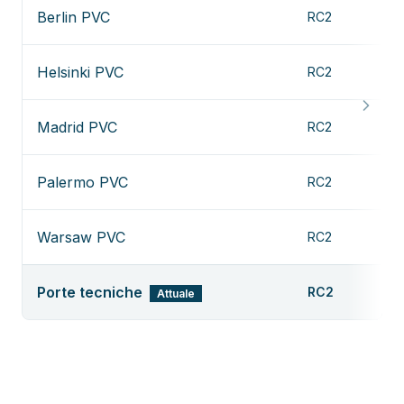
Berlin PVC
RC2
Ve
Helsinki PVC
RC2
Ve
Madrid PVC
RC2
Ve
Palermo PVC
RC2
Ve
Warsaw PVC
RC2
Ve
Porte tecniche
RC2
Attuale
—