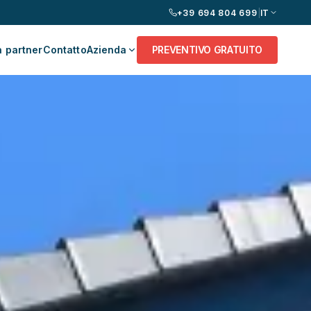
+39 694 804 699
|
IT
 partner
Contatto
Azienda
PREVENTIVO GRATUITO