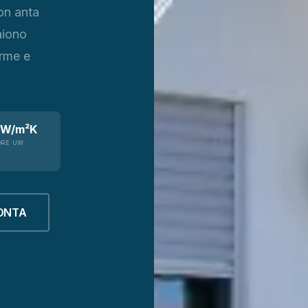
on anta
aiono
orme e
 W/m²K
ORE UW
ONTA