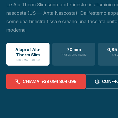
Le Alu-Therm Slim sono portefinestre in alluminio c
nascosta (US — Anta Nascosta). Dall'esterno app
come una finestra fissa e creano una facciata unif
moderna.
Aluprof Alu-
70 mm
0,85
Therm Slim
PROFONDITÀ TELAIO
VAL
SISTEMA PROFILO
CHIAMA: +39 694 804 699
CONFR