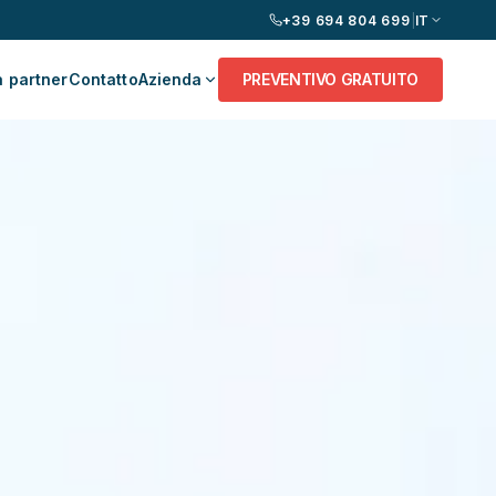
+39 694 804 699
|
IT
 partner
Contatto
Azienda
PREVENTIVO GRATUITO