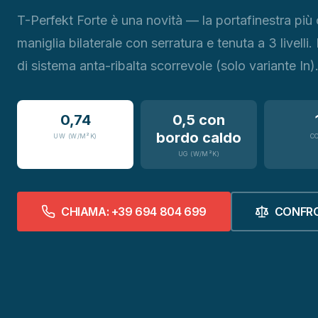
T-Perfekt Forte è una novità — la portafinestra più
maniglia bilaterale con serratura e tenuta a 3 livelli. 
di sistema anta-ribalta scorrevole (solo variante In)
0,74
0,5 con
bordo caldo
UW (W/M²K)
C
UG (W/M²K)
CHIAMA: +39 694 804 699
CONFR