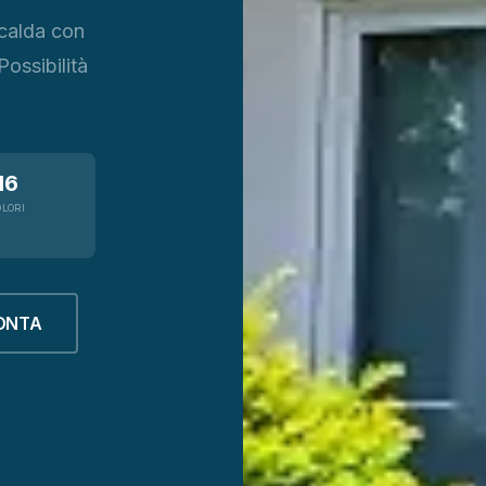
 calda con
Possibilità
.
16
OLORI
ONTA