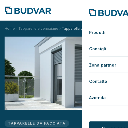
Home
Tapparelle e veneziane
Tapparella da facciata quarto di cerchi
Prodotti
Consigli
Zona partner
Contatto
Azienda
TAPPARELLE DA FACCIATA