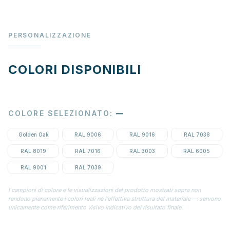
PERSONALIZZAZIONE
COLORI DISPONIBILI
COLORE SELEZIONATO
:
—
Golden Oak
RAL 9006
RAL 9016
RAL 7038
RAL 8019
RAL 7016
RAL 3003
RAL 6005
RAL 9001
RAL 7039
I campioni di colore e le visualizzazioni del prodotto mostrati sopra non
rendono pienamente i colori reali né l’effettiva struttura del materiale — servono
unicamente come riferimento visivo indicativo del risultato finale.