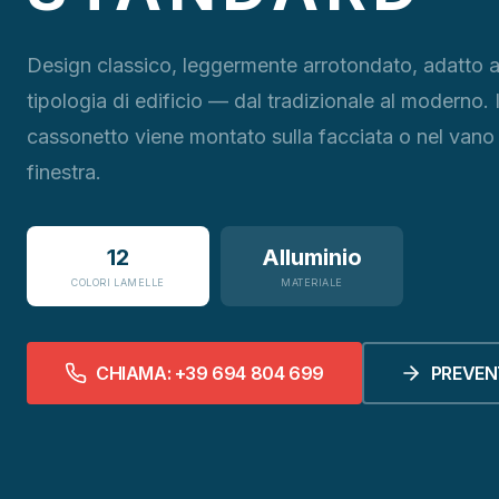
Design classico, leggermente arrotondato, adatto a
tipologia di edificio — dal tradizionale al moderno. I
cassonetto viene montato sulla facciata o nel vano 
finestra.
12
Alluminio
COLORI LAMELLE
MATERIALE
CHIAMA: +39 694 804 699
PREVEN