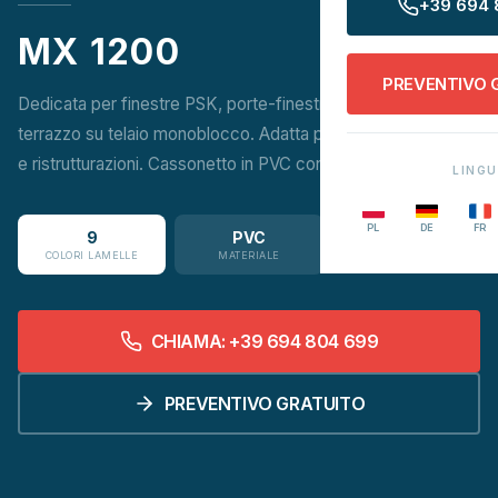
+39 694 
MX 1200
PREVENTIVO 
Dedicata per finestre PSK, porte-finestra e porte da
terrazzo su telaio monoblocco. Adatta per nuove costruzioni
e ristrutturazioni. Cassonetto in PVC con inserto termico.
LING
PL
DE
FR
9
PVC
COLORI LAMELLE
MATERIALE
CHIAMA: +39 694 804 699
PREVENTIVO GRATUITO