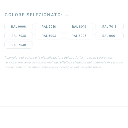
COLORE SELEZIONATO
:
—
RAL 9006
RAL 9016
RAL 8019
RAL 7016
RAL 7038
RAL 3003
RAL 6005
RAL 9001
RAL 7039
I campioni di colore e le visualizzazioni del prodotto mostrati sopra non
rendono pienamente i colori reali né l’effettiva struttura del materiale — servono
unicamente come riferimento visivo indicativo del risultato finale.