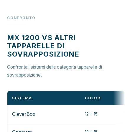
CONFRONTO
MX 1200 VS ALTRI
TAPPARELLE DI
SOVRAPPOSIZIONE
Confronta i sistemi della categoria tapparelle di
sovrapposizione.
SISTEMA
COLORI
DE
CleverBox
12 + 15
Ved
12 + 15
Ved