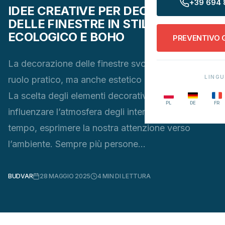
+39 694 
IDEE CREATIVE PER DECORAZIONI
DELLE FINESTRE IN STILE
ECOLOGICO E BOHO
PREVENTIVO 
La decorazione delle finestre svolge non solo un
LING
ruolo pratico, ma anche estetico nelle nostre case.
La scelta degli elementi decorativi giusti può
PL
DE
FR
influenzare l’atmosfera degli interni e, allo stesso
tempo, esprimere la nostra attenzione verso
l’ambiente. Sempre più persone…
BUDVAR
28 MAGGIO 2025
4
MIN DI LETTURA