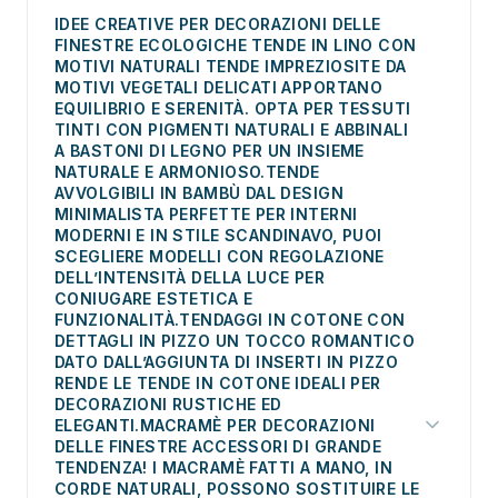
sono biodegradabili, durevoli e sicure per gli abitanti
IDEE CREATIVE PER DECORAZIONI DELLE
stilizzazione ecofriendly delle finestre. Naturale e
FINESTRE ECOLOGICHE TENDE IN LINO CON
della casa. A differenza dei materiali sintetici, i tessuti
durevole, conferisce agli ambienti un carattere
MOTIVI NATURALI TENDE IMPREZIOSITE DA
naturali non emettono tossine, sono ipoallergenici e
rustico ed elegante allo stesso tempo. Vantaggi:
MOTIVI VEGETALI DELICATI APPORTANO
supportano un clima salutare negli interni.
EQUILIBRIO E SERENITÀ. OPTA PER TESSUTI
TINTI CON PIGMENTI NATURALI E ABBINALI
A BASTONI DI LEGNO PER UN INSIEME
NATURALE E ARMONIOSO.TENDE
AVVOLGIBILI IN BAMBÙ DAL DESIGN
MINIMALISTA PERFETTE PER INTERNI
MODERNI E IN STILE SCANDINAVO, PUOI
SCEGLIERE MODELLI CON REGOLAZIONE
DELL’INTENSITÀ DELLA LUCE PER
CONIUGARE ESTETICA E
FUNZIONALITÀ.TENDAGGI IN COTONE CON
DETTAGLI IN PIZZO UN TOCCO ROMANTICO
DATO DALL’AGGIUNTA DI INSERTI IN PIZZO
RENDE LE TENDE IN COTONE IDEALI PER
DECORAZIONI RUSTICHE ED
ELEGANTI.MACRAMÈ PER DECORAZIONI
DELLE FINESTRE ACCESSORI DI GRANDE
TENDENZA! I MACRAMÈ FATTI A MANO, IN
CORDE NATURALI, POSSONO SOSTITUIRE LE