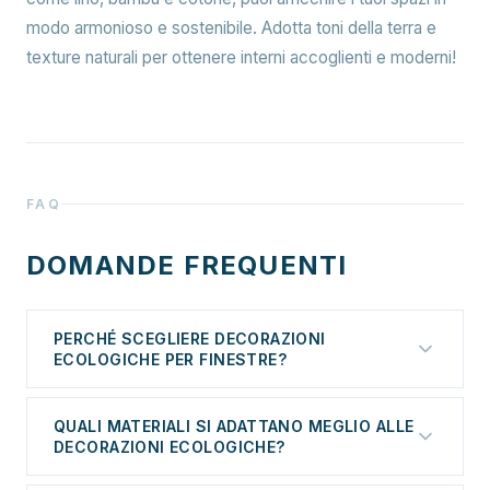
modo armonioso e sostenibile. Adotta toni della terra e
texture naturali per ottenere interni accoglienti e moderni!
FAQ
DOMANDE FREQUENTI
PERCHÉ SCEGLIERE DECORAZIONI
ECOLOGICHE PER FINESTRE?
Introdurre soluzioni ecologiche nell’arredamento
QUALI MATERIALI SI ADATTANO MEGLIO ALLE
interno consente di prendersi cura non solo
DECORAZIONI ECOLOGICHE?
dell’estetica, ma anche dell’ambiente. Decorazioni
realizzate con materiali naturali come lino o cotone
Lino Il lino è uno dei materiali migliori per una