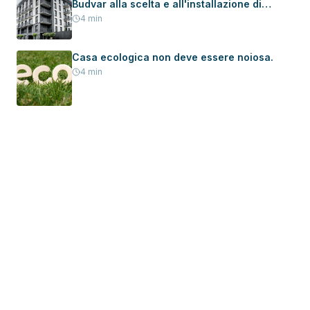
Budvar alla scelta e all'installazione di
serramenti in una nuova casa
4
min
Casa ecologica non deve essere noiosa.
4
min