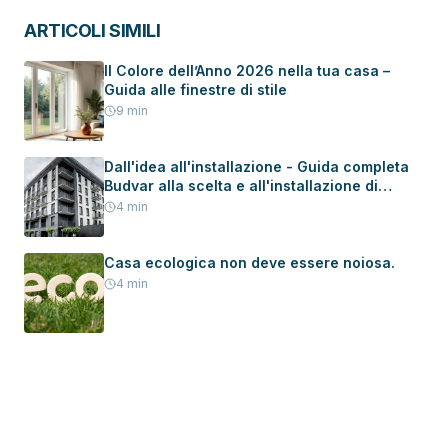
ARTICOLI SIMILI
Il Colore dell’Anno 2026 nella tua casa –
Guida alle finestre di stile
9
min
Dall'idea all'installazione - Guida completa
Budvar alla scelta e all'installazione di
serramenti in una nuova casa
4
min
Casa ecologica non deve essere noiosa.
4
min