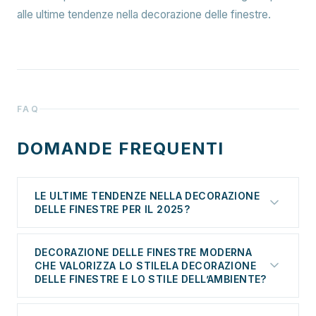
alle ultime tendenze nella decorazione delle finestre.
FAQ
DOMANDE FREQUENTI
LE ULTIME TENDENZE NELLA DECORAZIONE
DELLE FINESTRE PER IL 2025?
Ti rendi conto di quanto l’allestimento delle finestre
DECORAZIONE DELLE FINESTRE MODERNA
influisca sull’aspetto complessivo di un ambiente?
CHE VALORIZZA LO STILELA DECORAZIONE
Tende a rullo, tende e tendaggi possono
DELLE FINESTRE E LO STILE DELL’AMBIENTE?
trasformare il carattere di ogni stanza, non solo
Le tendenze per il 2025 nella decorazione delle
esaltandone lo stile, ma anche creando un’atmosfera