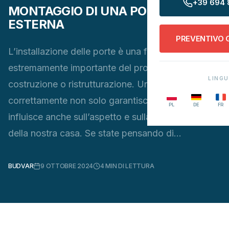
+39 694 
MONTAGGIO DI UNA PORTA
ESTERNA
PREVENTIVO 
L’installazione delle porte è una fase
estremamente importante del processo di
LING
costruzione o ristrutturazione. Una porta installata
correttamente non solo garantisce sicurezza, ma
PL
DE
FR
influisce anche sull’aspetto e sulla funzionalità
della nostra casa. Se state pensando di…
BUDVAR
9 OTTOBRE 2024
4
MIN DI LETTURA