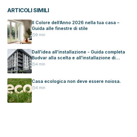
ARTICOLI SIMILI
Il Colore dell’Anno 2026 nella tua casa –
Guida alle finestre di stile
9
min
Dall'idea all'installazione - Guida completa
Budvar alla scelta e all'installazione di
serramenti in una nuova casa
4
min
Casa ecologica non deve essere noiosa.
4
min