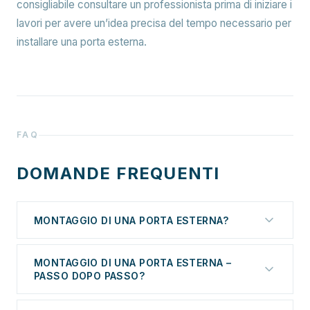
consigliabile consultare un professionista prima di iniziare i
lavori per avere un’idea precisa del tempo necessario per
installare una porta esterna.
FAQ
DOMANDE FREQUENTI
MONTAGGIO DI UNA PORTA ESTERNA?
L’installazione delle porte è una fase estremamente
MONTAGGIO DI UNA PORTA ESTERNA –
importante del processo di costruzione o
PASSO DOPO PASSO?
ristrutturazione. Una porta installata correttamente
non solo garantisce sicurezza, ma influisce anche
L’installazione di una porta d’ingresso è un processo