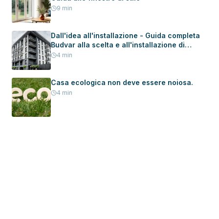
9
min
Dall'idea all'installazione - Guida completa
Budvar alla scelta e all'installazione di
serramenti in una nuova casa
4
min
Casa ecologica non deve essere noiosa.
4
min