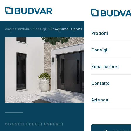
Pagina iniziale
Consigli
Scegliamo la porta d'ingresso
Prodotti
Consigli
Zona partner
Contatto
Azienda
CONSIGLI DEGLI ESPERTI