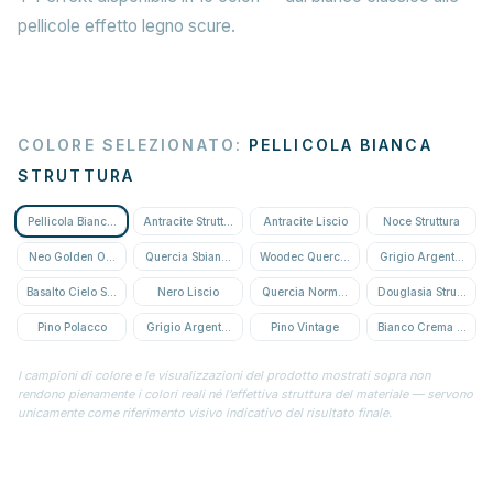
pellicole effetto legno scure.
COLORE SELEZIONATO
:
PELLICOLA BIANCA
STRUTTURA
Pellicola Bianca Struttura
Antracite Struttura
Antracite Liscio
Noce Struttura
Neo Golden Oak Struttura
Quercia Sbiancata
Woodec Quercia Miele
Grigio Argento Strutt
Basalto Cielo Stellato
Nero Liscio
Quercia Normanna
Douglasia Struttura
Pino Polacco
Grigio Argento Liscio
Pino Vintage
Bianco Crema Struttu
I campioni di colore e le visualizzazioni del prodotto mostrati sopra non
rendono pienamente i colori reali né l’effettiva struttura del materiale — servono
unicamente come riferimento visivo indicativo del risultato finale.