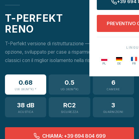
+39 694 
T-PERFEKT
PREVENTIVO 
RENO
T-Perfekt versione di ristrutturazione — 3 guarnizioni in ogni
LING
opzione, sviluppato per case a risparmio energetico. Bordi
classici con il miglior isolamento nella ristrutturazione.
PL
DE
FR
0.68
0.5
6
UW (W/M²K) *
UG (W/M²K)
CAMERE
38 dB
RC2
3
ACUSTICA
SICUREZZA
GUARNIZIONI
CHIAMA: +39 694 804 699