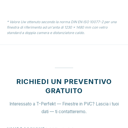
* Valore Uw ottenuto secondo la norma DIN EN ISO 10077-2 per una
finestra di riferimento ad un'anta di 1230 × 1480 mm con vetro
standard a doppia camera e distanziatore caldo.
RICHIEDI UN PREVENTIVO
GRATUITO
Interessato a T-Perfekt — Finestre in PVC? Lascia i tuoi
dati — ti contatteremo.