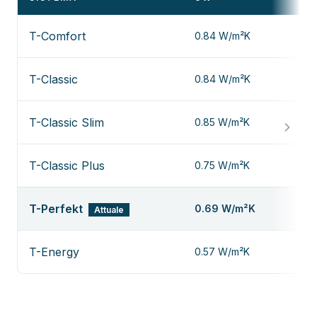
T-Comfort
0.84 W/m²K
V
T-Classic
0.84 W/m²K
V
T-Classic Slim
0.85 W/m²K
V
T-Classic Plus
0.75 W/m²K
V
T-Perfekt
0.69 W/m²K
Attuale
—
T-Energy
0.57 W/m²K
V