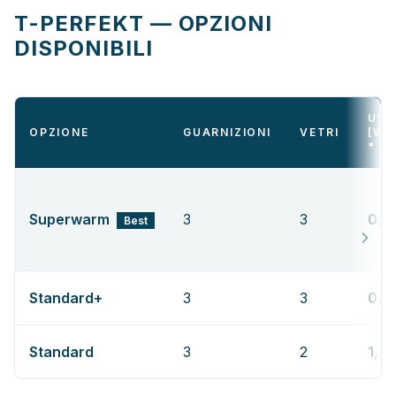
T-PERFEKT — OPZIONI
DISPONIBILI
UW
OPZIONE
GUARNIZIONI
VETRI
[W/
*
Superwarm
3
3
0,6
Best
Standard+
3
3
0,8
Standard
3
2
1,2