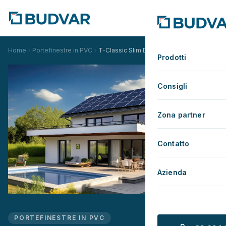
Home
Portefinestre in PVC
T-Classic Slim Di restauro
Prodotti
Consigli
Zona partner
Contatto
Azienda
PORTEFINESTRE IN PVC