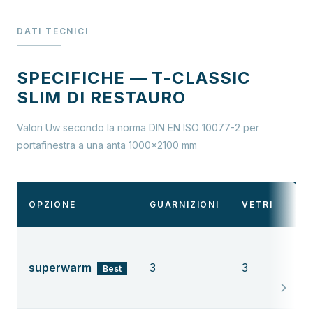
DATI TECNICI
SPECIFICHE — T-CLASSIC
SLIM DI RESTAURO
Valori Uw secondo la norma DIN EN ISO 10077-2 per
portafinestra a una anta 1000×2100 mm
UW
OPZIONE
GUARNIZIONI
VETRI
[W
superwarm
3
3
0,
Best