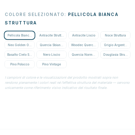
COLORE SELEZIONATO
:
PELLICOLA BIANCA
STRUTTURA
Pellicola Bianca Struttura
Antracite Struttura
Antracite Liscio
Noce Struttura
Neo Golden Oak Struttura
Quercia Sbiancata
Woodec Quercia Miele
Grigio Argento Strutt
Basalto Cielo Stellato
Nero Liscio
Quercia Normanna
Douglasia Struttura
Pino Polacco
Pino Vintage
I campioni di colore e le visualizzazioni del prodotto mostrati sopra non
rendono pienamente i colori reali né l’effettiva struttura del materiale — servono
unicamente come riferimento visivo indicativo del risultato finale.