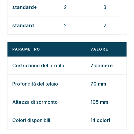
standard+
2
3
0,
standard
2
2
1,3
PARAMETRO
VALORE
Costruzione del profilo
7 camere
Profondità del telaio
70 mm
Altezza di sormonto
105 mm
Colori disponibili
14 colori