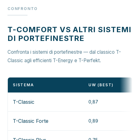
CONFRONTO
T-COMFORT VS ALTRI SISTEMI
DI PORTEFINESTRE
Confronta i sistemi di portefinestre — dal classico T-
Classic agli efficienti T-Energy e T-Perfekt.
SISTEMA
UW (BEST)
D
T-Classic
0,87
V
T-Classic Forte
0,89
V
0,75
V