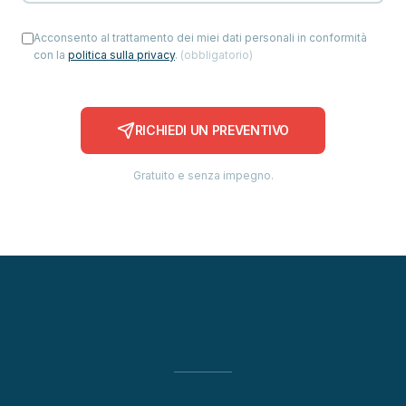
Acconsento al trattamento dei miei dati personali in conformità
con la
politica sulla privacy
.
(
obbligatorio
)
RICHIEDI UN PREVENTIVO
Gratuito e senza impegno.