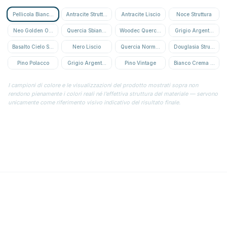
Pellicola Bianca Struttura
Antracite Struttura
Antracite Liscio
Noce Struttura
Neo Golden Oak Struttura
Quercia Sbiancata
Woodec Quercia Miele
Grigio Argento Strutt
Basalto Cielo Stellato
Nero Liscio
Quercia Normanna
Douglasia Struttura
Pino Polacco
Grigio Argento Liscio
Pino Vintage
Bianco Crema Struttu
I campioni di colore e le visualizzazioni del prodotto mostrati sopra non
rendono pienamente i colori reali né l’effettiva struttura del materiale — servono
unicamente come riferimento visivo indicativo del risultato finale.